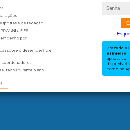
es
valiações
respostas e de redação
, PROUNI e FIES
Esque
desempenho por
Prezado al
icas sobre o desempenho e
primeiro 
aplicati
 e coordenadores
disponível 
como na Ap
ealizados durante o ano
R