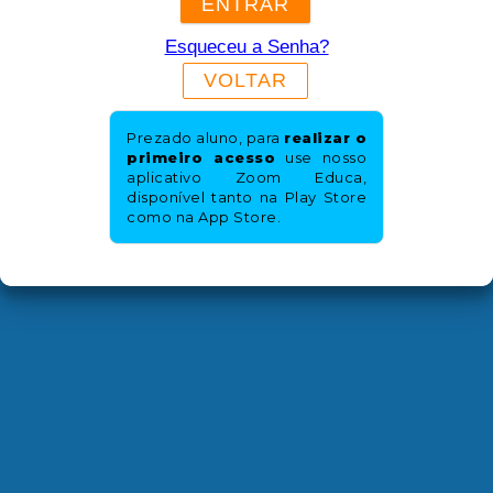
ENTRAR
Esqueceu a Senha?
VOLTAR
Prezado aluno, para
realizar o
primeiro acesso
use nosso
aplicativo Zoom Educa,
disponível tanto na Play Store
como na App Store.