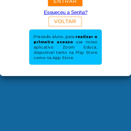
ENTRAR
Esqueceu a Senha?
VOLTAR
Prezado aluno, para
realizar o
primeiro acesso
use nosso
aplicativo Zoom Educa,
disponível tanto na Play Store
como na App Store.