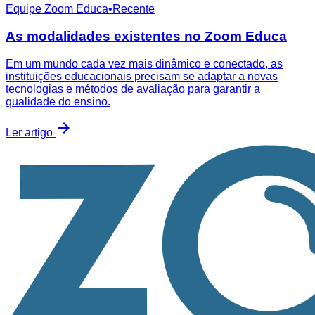
Equipe Zoom Educa
•
Recente
As modalidades existentes no Zoom Educa
Em um mundo cada vez mais dinâmico e conectado, as
instituições educacionais precisam se adaptar a novas
tecnologias e métodos de avaliação para garantir a
qualidade do ensino.
Ler artigo