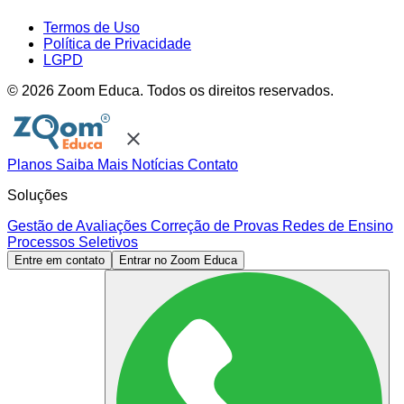
Termos de Uso
Política de Privacidade
LGPD
© 2026 Zoom Educa. Todos os direitos reservados.
close
Planos
Saiba Mais
Notícias
Contato
Soluções
Gestão de Avaliações
Correção de Provas
Redes de Ensino
Processos Seletivos
Entre em contato
Entrar no Zoom Educa