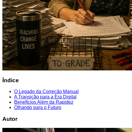
Índice
O Legado da Correção Manual
A Transição para a Era Digital
Benefícios Além da Rapidez
Olhando para o Futuro
Autor