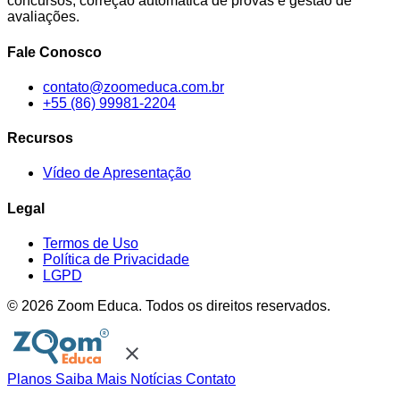
concursos, correção automática de provas e gestão de
avaliações.
Fale Conosco
contato@zoomeduca.com.br
+55 (86) 99981-2204
Recursos
Vídeo de Apresentação
Legal
Termos de Uso
Política de Privacidade
LGPD
© 2026 Zoom Educa. Todos os direitos reservados.
close
Planos
Saiba Mais
Notícias
Contato